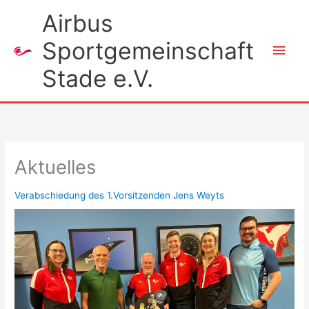
Zum
Airbus
Inhalt
Sportgemeinschaft
springen
Hau
Stade e.V.
Aktuelles
Verabschiedung des 1.Vorsitzenden Jens Weyts