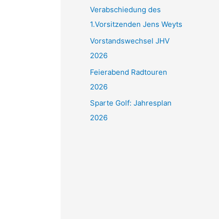
Verabschiedung des
n
1.Vorsitzenden Jens Weyts
n
Vorstandswechsel JHV
a
2026
c
Feierabend Radtouren
h
2026
:
Sparte Golf: Jahresplan
2026