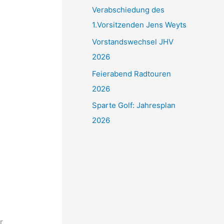
Verabschiedung des
n
1.Vorsitzenden Jens Weyts
n
Vorstandswechsel JHV
a
2026
c
Feierabend Radtouren
h
2026
:
Sparte Golf: Jahresplan
2026
r