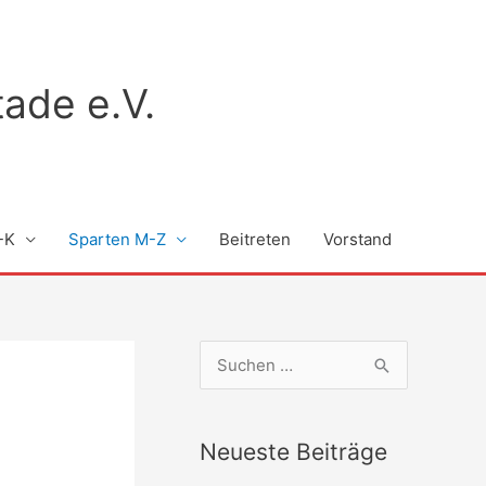
ade e.V.
-K
Sparten M-Z
Beitreten
Vorstand
S
u
c
Neueste Beiträge
h
e