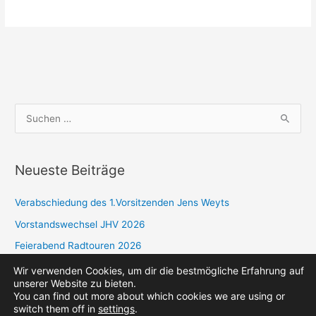
S
u
c
Neueste Beiträge
h
e
Verabschiedung des 1.Vorsitzenden Jens Weyts
n
Vorstandswechsel JHV 2026
n
a
Feierabend Radtouren 2026
c
Sparte Golf: Jahresplan 2026
Wir verwenden Cookies, um dir die bestmögliche Erfahrung auf
unserer Website zu bieten.
h
You can find out more about which cookies we are using or
:
switch them off in
settings
.