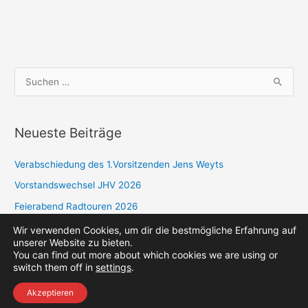
S
u
c
Neueste Beiträge
h
e
Verabschiedung des 1.Vorsitzenden Jens Weyts
n
Vorstandswechsel JHV 2026
n
a
Feierabend Radtouren 2026
c
Sparte Golf: Jahresplan 2026
Wir verwenden Cookies, um dir die bestmögliche Erfahrung auf
unserer Website zu bieten.
h
You can find out more about which cookies we are using or
:
switch them off in
settings
.
Impressum
Kontakt
Akzeptieren