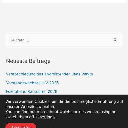
S
u
c
Neueste Beiträge
h
e
Verabschiedung des 1.Vorsitzenden Jens Weyts
n
Vorstandswechsel JHV 2026
n
a
Feierabend Radtouren 2026
c
Sparte Golf: Jahresplan 2026
Wir verwenden Cookies, um dir die bestmögliche Erfahrung auf
unserer Website zu bieten.
h
You can find out more about which cookies we are using or
:
switch them off in
settings
.
Impressum
Kontakt
Akzeptieren